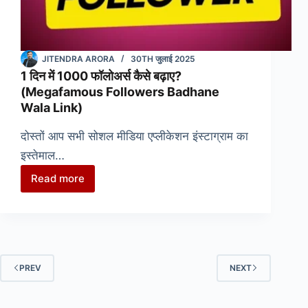
JITENDRA ARORA
30TH जुलाई 2025
1 दिन में 1000 फॉलोअर्स कैसे बढ़ाए?
(Megafamous Followers Badhane
Wala Link)
दोस्तों आप सभी सोशल मीडिया एप्लीकेशन इंस्टाग्राम का
इस्तेमाल…
Read more
1
दिन
में
1000
फॉलोअर्स
कैसे
PREV
NEXT
बढ़ाए?
(Megafamous