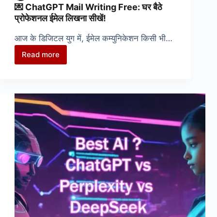
💌 ChatGPT Mail Writing Free: घर बैठे
प्रोफेशनल ईमेल लिखना सीखें!
आज के डिजिटल युग में, ईमेल कम्युनिकेशन किसी भी…
Read more
💌
ChatGPT
Mail
Writing
Free:
घर
बैठे
प्रोफेशनल
ईमेल
लिखना
सीखें!