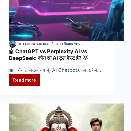
JITENDRA ARORA
6TH सितम्बर 2025
🤖 ChatGPT vs Perplexity AI vs
DeepSeek: कौन सा AI टूल बेस्ट है? 💡
आज के डिजिटल युग में, AI Chatbots का क्रेज़…
Read more
🤖
ChatGPT
vs
Perplexity
AI
vs
DeepSeek: