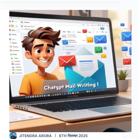
जनरेटर
जो
टेक्स्ट
को
बदलें
वीडियो
में
(Best
AI
Generator
Video
App
in
Hindi)
JITENDRA ARORA
6TH सितम्बर 2025