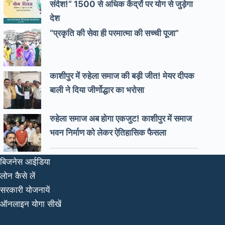
संदेश!” 1500 से अधिक केंद्रों पर योग से जुड़ेगा
देश
“प्रकृति की सेवा ही परमात्मा की सच्ची पूजा”
काशीपुर में रुहेला समाज की बड़ी जीत! मेयर दीपक
बाली ने दिया जीर्णोद्धार का भरोसा
रुहेला समाज अब होगा एकजुट! काशीपुर में समाज
भवन निर्माण को लेकर ऐतिहासिक फैसला
बिजनेस आईडिया
लोन कैसे लें
सरकारी योजनायें
ऑनलाइन योगा सीखें