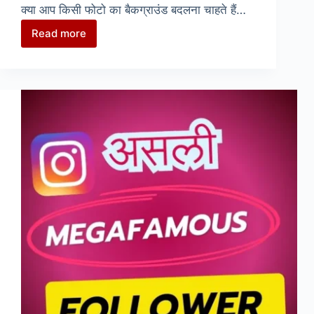
क्या आप किसी फोटो का बैकग्राउंड बदलना चाहते हैं…
Read more
फोटो
का
बैकग्राउंड
बदलना
Online
:
Background
Remover
Free