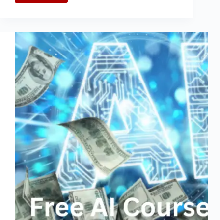
में
आई
वीडियो
कैसे
बनाएं
(Free
AI
Video
Generator)