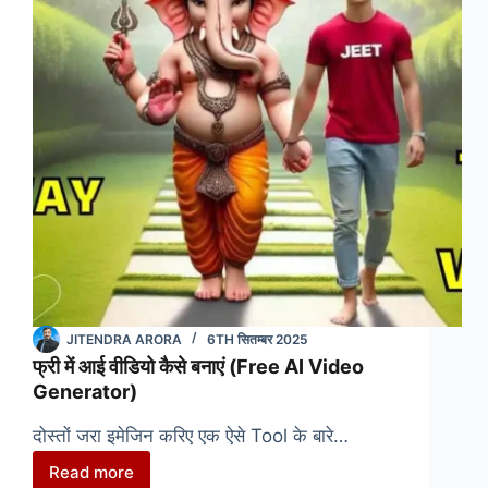
कौन
सा
AI
टूल
बेस्ट
है?
💡
JITENDRA ARORA
6TH सितम्बर 2025
फ्री में आई वीडियो कैसे बनाएं (Free AI Video
Generator)
दोस्तों जरा इमेजिन करिए एक ऐसे Tool के बारे…
Read more
फ्री