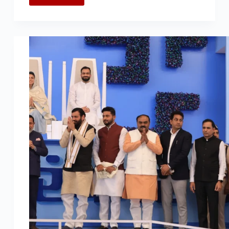
अनेकता
में
एकता
का
अनुपम
उदाहरण
निरंकारी
सामूहिक
शादियाँ