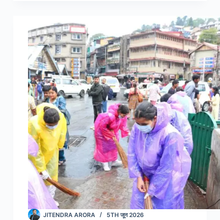
निर्मल
मन
और
जागृत
आत्मा
का
संदेश!”
1500
से
अधिक
केंद्रों
पर
योग
से
जुड़ेगा
देश
JITENDRA ARORA
5TH जून 2026