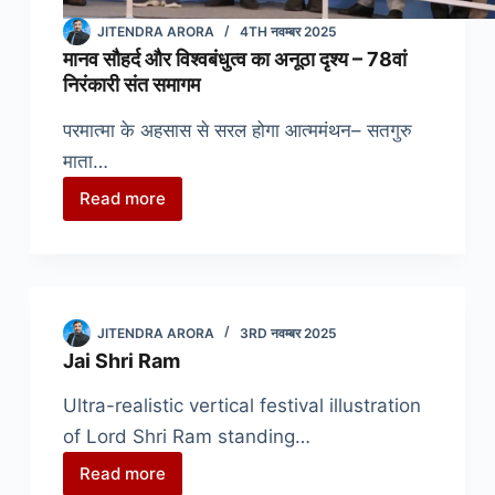
JITENDRA ARORA
4TH नवम्बर 2025
मानव सौहर्द और विश्वबंधुत्व का अनूठा दृश्य – 78वां
निरंकारी संत समागम
परमात्मा के अहसास से सरल होगा आत्ममंथन– सतगुरु
माता…
Read more
मानव
सौहर्द
और
विश्वबंधुत्व
का
JITENDRA ARORA
3RD नवम्बर 2025
अनूठा
Jai Shri Ram
दृश्य
–
Ultra-realistic vertical festival illustration
78वां
of Lord Shri Ram standing…
निरंकारी
Read more
संत
Jai