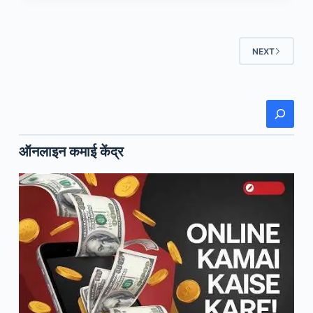
दिव्य
झलक
बिखेरते
हुए
NEXT
78वें
वार्षिक
निरंकारी
खोजें
संत
समागम
ऑनलाइन कमाई केंद्र
का
भव्य
शुभारम्भ