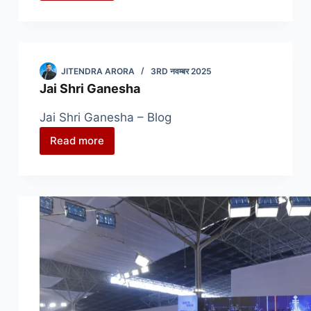
समागम
Shri
Ram
JITENDRA ARORA
3RD नवम्बर 2025
Jai Shri Ganesha
Jai Shri Ganesha – Blog
Read more
Jai
Shri
Ganesha