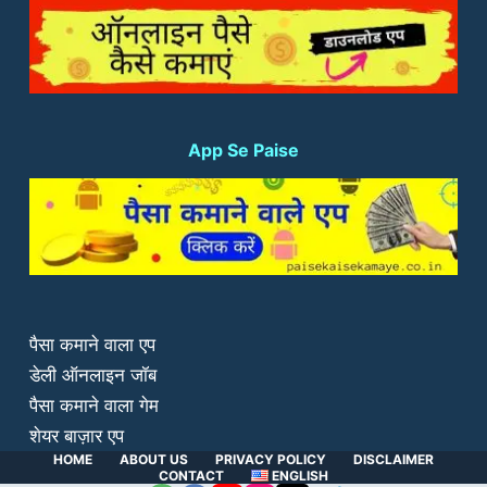
App Se Paise
पैसा कमाने वाला एप
डेली ऑनलाइन जॉब
पैसा कमाने वाला गेम
शेयर बाज़ार एप
HOME
ABOUT US
PRIVACY POLICY
DISCLAIMER
CONTACT
ENGLISH