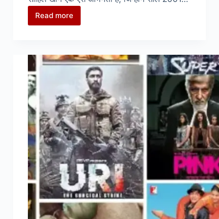
Read more
5
फ्लॉप
फिल्मों
के
बाद
छोड़
दिया
था
बॉलीवुड,
आज
है
170
करोड
रुपए
के
मालिक