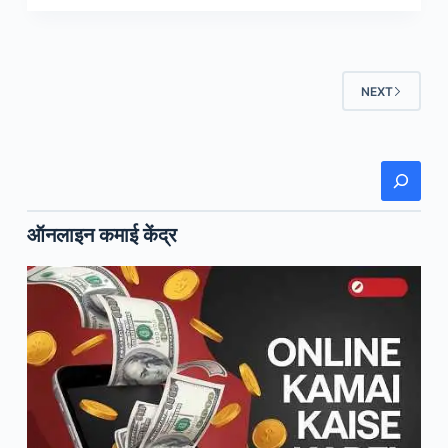
तीसरे
दिन
कितनी
कमाई
NEXT
करी
एनिमल
ने,
खोजें
क्या
रहा
ऑनलाइन कमाई केंद्र
सैमबहादुर
का
हाल