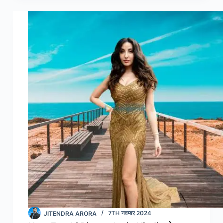
Khurrana
Biography
Hindi
:
आयुष्मान
खुर्राना
जीवनी
(बायोग्राफी)
JITENDRA ARORA
7TH नवम्बर 2024