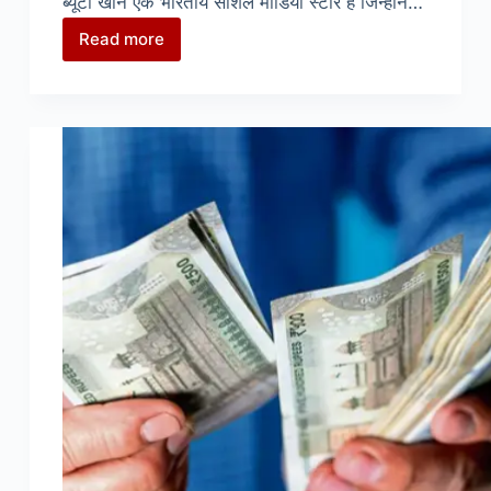
ब्यूटी खान एक भारतीय सोशल मीडिया स्टार है जिन्होंने…
Read more
Beauty
Khan
Biography
in
Hindi
:
ब्यूटी
खान
जीवनी
(बायोग्राफी)