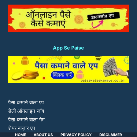
App Se Paise
पैसा कमाने वाला एप
डेली ऑनलाइन जॉब
पैसा कमाने वाला गेम
शेयर बाज़ार एप
HOME
ABOUT US
PRIVACY POLICY
DISCLAIMER