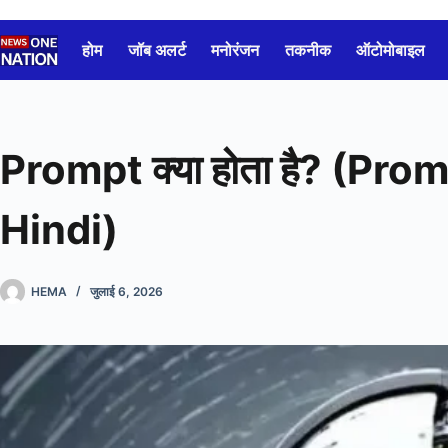
Skip
to
होम
जॉब अलर्ट
मनोरंजन
तकनीक
ऑटोमोबाइल
content
Prompt क्या होता है? (Pr
Hindi)
HEMA
जुलाई 6, 2026