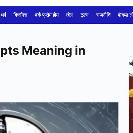
धर्म
बिजनिस
वर्क फ्रॉम होम
खेल
टूल्स
राजनीति
वोकल 
ompts Meaning in
ऑ