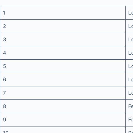
1
L
2
L
3
L
4
L
5
L
6
L
7
L
8
F
9
F