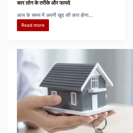
कार लोन के तरीके और फायदे
आज के समय में अपनी खुद की कार होना…
Read more
🚗
💰
अब
अपनी
कार
खरीदना
हुआ
आसान!
जानें
बेस्ट
कार
लोन
के
तरीके
और