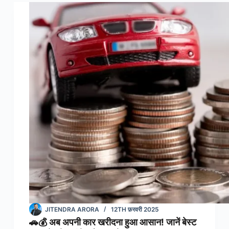
Yojana
in
Hindi
:
प्रधानमंत्री
मुद्रा
योजना
लोन
JITENDRA ARORA
12TH फ़रवरी 2025
🚗💰 अब अपनी कार खरीदना हुआ आसान! जानें बेस्ट