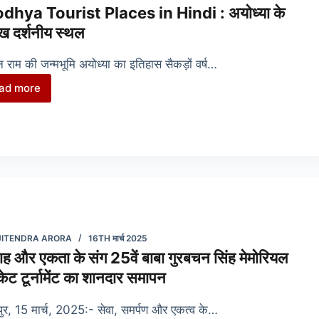
dhya Tourist Places in Hindi : अयोध्या के
ुख दर्शनीय स्थल
 राम की जन्मभूमि अयोध्या का इतिहास सैकड़ों वर्ष…
ad more
Ayodhya
Tourist
Places
in
Hindi
:
अयोध्या
के
प्रमुख
JITENDRA ARORA
16TH मार्च 2025
दर्शनीय
ाह और एकता के संग 25वें बाबा गुरबचन सिंह मेमोरियल
स्थल
केट टूर्नामेंट का शानदार समापन
ुर, 15 मार्च, 2025:- सेवा, समर्पण और एकत्व के…