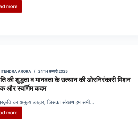
ad more
उत्साह
और
एकता
के
संग
25वें
बाबा
गुरबचन
सिंह
JITENDRA ARORA
24TH फ़रवरी 2025
मेमोरियल
ृति की शुद्धता व मानवता के उत्थान की ओरनिरंकारी मिशन
क्रिकेट
क और स्वर्णिम कदम
टूर्नामेंट
का
प्रकृति का अमूल्य उपहार, जिसका संरक्षण हम सभी…
शानदार
ad more
समापन
प्रकृति
की
शुद्धता
व