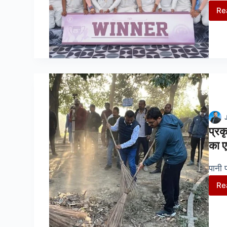
Re
प्रक
का ए
पानी 
Re