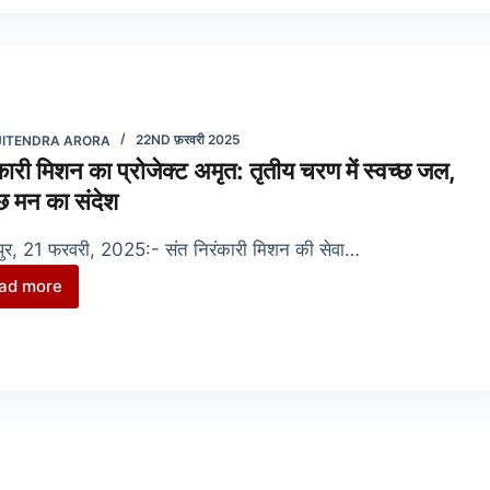
मानवता
के
उत्थान
की
ओरनिरंकारी
JITENDRA ARORA
22ND फ़रवरी 2025
मिशन
कारी मिशन का प्रोजेक्ट अमृत: तृतीय चरण में स्वच्छ जल,
का
्छ मन का संदेश
एक
और
ुर, 21 फरवरी, 2025:- संत निरंकारी मिशन की सेवा…
स्वर्णिम
ad more
कदम
निरंकारी
मिशन
का
प्रोजेक्ट
अमृत:
तृतीय
चरण
में