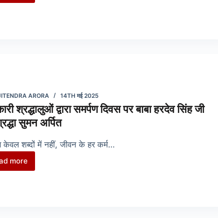
निरंकारी
संत
समागम
पर
भक्ति
भाव
से
सराबोर
JITENDRA ARORA
14TH मई 2025
निरंकारी
कारी श्रद्धालुओं द्वारा समर्पण दिवस पर बाबा हरदेव सिंह जी
बच्चे
्रद्धा सुमन अर्पित
ण केवल शब्दों में नहीं, जीवन के हर कर्म…
ad more
निरंकारी
श्रद्धालुओं
द्वारा
समर्पण
दिवस