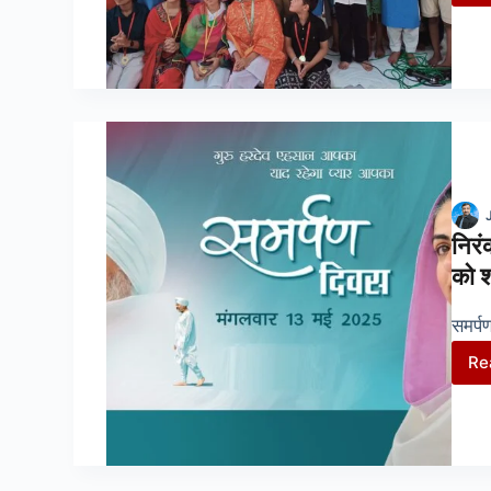
निरं
को श
समर्प
Re