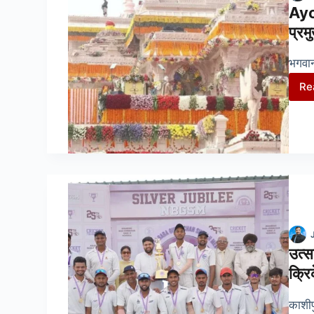
Ayo
प्रम
भगवान
Re
उत्स
क्रि
काशीप