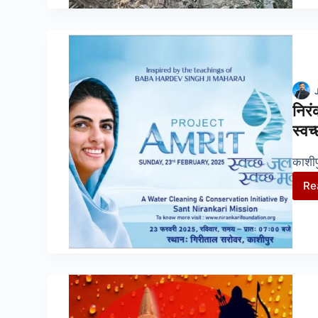
निरं
स्वच
काशीप
Re