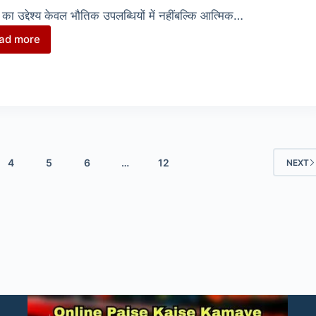
सभी
का उद्देश्य केवल भौतिक उपलब्धियों में नहींबल्कि आत्मिक…
जानकारी!
ad more
भक्ति
का
सुगंध
बिखेरते
हुए
58वें
निरंकारी
4
5
6
…
12
NEXT
सन्त
समागम
का
सफलतापूर्वक
समापन