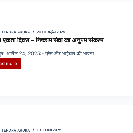
पर
बाबा
हरदेव
सिंह
जी
JITENDRA ARORA
26TH अप्रैल 2025
 एकता दिवस – निष्काम सेवा का अनुपम संकल्प
को
श्रद्धा
ुर, अप्रैल 24, 2025:- प्रेम और भाईचारे की भावना…
सुमन
अर्पित
ad more
मानव
एकता
दिवस
–
निष्काम
सेवा
का
अनुपम
संकल्प
JITENDRA ARORA
19TH मार्च 2025