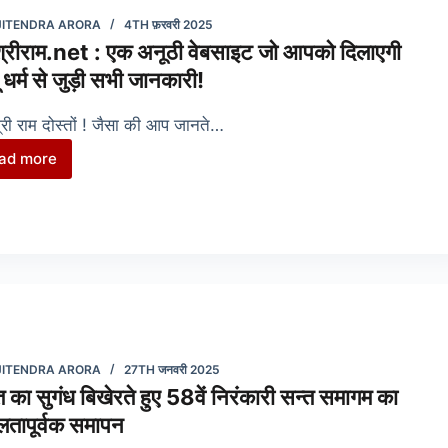
स्वच्छ
JITENDRA ARORA
4TH फ़रवरी 2025
जल,
्रीराम.net : एक अनूठी वेबसाइट जो आपको दिलाएगी
स्वच्छ
दू धर्म से जुड़ी सभी जानकारी!
मन
का
री राम दोस्तों ! जैसा की आप जानते…
संदेश
ad more
जयश्रीराम.net
:
एक
अनूठी
वेबसाइट
जो
आपको
दिलाएगी
हिन्दू
JITENDRA ARORA
27TH जनवरी 2025
धर्म
ि का सुगंध बिखेरते हुए 58वें निरंकारी सन्त समागम का
से
तापूर्वक समापन
जुड़ी