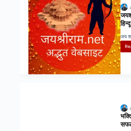
जयश
हिन्
जय श्
Re
भक्त
सफल