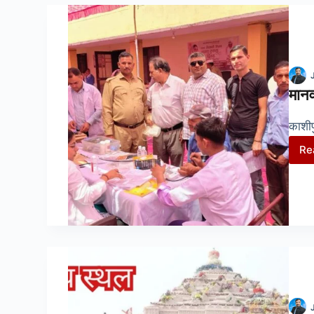
मानव
काशीप
Re