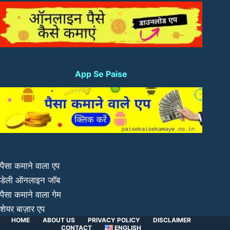
App Se Paise
पैसा कमाने वाला एप
डेली ऑनलाइन जॉब
पैसा कमाने वाला गेम
शेयर बाज़ार एप
HOME
ABOUT US
PRIVACY POLICY
DISCLAIMER
CONTACT
ENGLISH