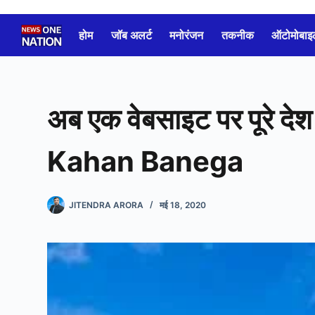
Skip
to
होम
जॉब अलर्ट
मनोरंजन
तकनीक
ऑटोमोबाइ
content
अब एक वेबसाइट पर पूरे दे
Kahan Banega
JITENDRA ARORA
मई 18, 2020