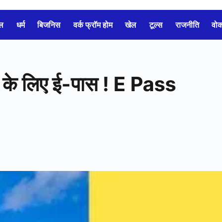
ल
धर्म
बिजनिस
वर्क फ्रॉम होम
खेल
टूल्स
राजनीति
वो
श के लिए ई-पास ! E Pass