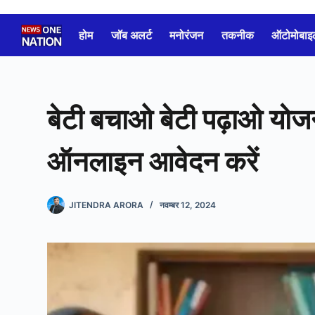
Skip
to
होम
जॉब अलर्ट
मनोरंजन
तकनीक
ऑटोमोबाइ
content
बेटी बचाओ बेटी पढ़ाओ योजन
ऑनलाइन आवेदन करें
JITENDRA ARORA
नवम्बर 12, 2024