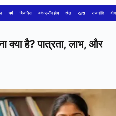
ल
धर्म
बिजनिस
वर्क फ्रॉम होम
खेल
टूल्स
राजनीति
वो
ा क्या है? पात्रता, लाभ, और