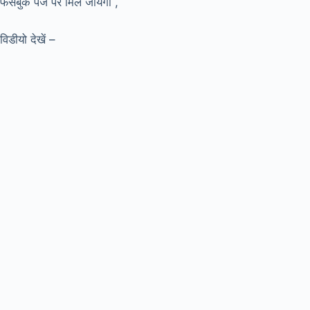
फेसबुक पेज पर मिल जायगा ,
विडीयो देखें –