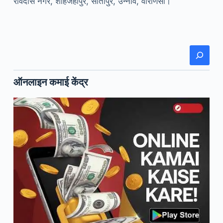
रविदास नगर, शाहजहाँपुर, सीतापुर, उन्नाव, वाराणसी।
खोजें
ऑनलाइन कमाई केंद्र