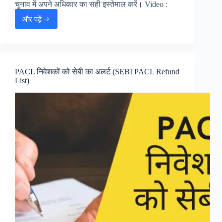
चुनाव में अपने अधिकार का सही इस्तेमाल करें। Video :
और पढ़ें
उत्तराखंड
में
निकाय
चुनाव:
23
जनवरी
PACL निवेशकों को सेबी का अलर्ट (SEBI PACL Refund
2025
List)
को
मतदान,
देखें
अपनी
वोटर
लिस्ट!