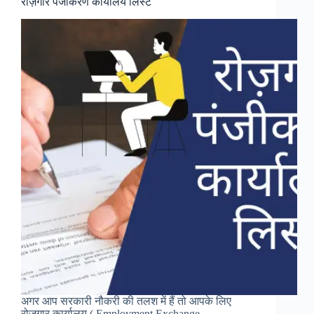
बनवा
रोज़गार पंजीकरण कार्यालय लिस्ट
रहे
हो
तो
पुलिस
वेरिफिकेशन
के
ये
नियम
रखें
याद
अगर आप सरकारी नौकरी की तलश में हैं तो आपके लिए
रोज़गार कार्यालय ( Employment Exchange