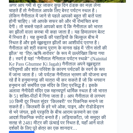
अगर आप गर्मी से दूर जाकर कुछ दिन ठंडक का मज़ा लेना
चाहते हैं तो नैनीताल आपके लिए बेस्ट पर्यटन स्थल है।
लेकिन नैनीताल में जाने से पहले आपको बहुत सी बातें पता
होनी चाहिए। जो आपके सफर को और भी रोमांचित बना
देगी। तो सबसे पहले आपको बता दें कि नैनीताल को भारत
का झीलों वाला कस्बा भी कहा जाता है। यह हिमालयन बेल्ट
में स्थित है। यह कुमाऊँ की पहाड़ियों के बिल्कुल बीच में
स्थित है और इसे खूबसूरत झीलों का आशीर्वाद प्राप्त है।
नैनीताल को श्री स्कन्द पुराण के मानस खंड में ‘तीन संतों की
झील’ या ‘त्रि-ऋषि-सरोवर’ के रूप में उल्लेखित किया गया
है। स्वर्ग है यहां “नैनीताल नैनिताल पर्यटन स्थळे” (Nainital
Ke Pass Ghumne Ki Jagah) नैनीताल अपने खूबसूरत
परिदृश्यों और शांत परिवेश के कारण पर्यटकों के स्वर्ग के रूप
में जाना जाता है। जो पर्यटक नैनीताल भ्रमण की योजना बना
रहे हैं वे हनुमानगढ़ की यात्रा भी कर सकते है जो कि भगवान
हनुमान को समर्पित एक मंदिर के लिए प्रसिद्ध है। इसके
अलावा नैनीदेवी मंदिर एक महत्त्वपूर्ण धार्मिक स्थल है जो भारत
के 51 शक्ति-पीठों में गिना जाता है। आप नैनीताल से लगभग
10 किमी दूर स्थित सुंदर ‘किलबरी’ पर पिकनिक मनाने जा
सकते हैं। किलबरी के हरे भरे ओक, पाइन, और रोडोडेंड्रन
से भरे जंगल, इसे प्रकृति के बीच आराम फ़रमाने का एक
आदर्श पिकनिक स्पॉट बनाते हैं। लड़ियाकाँटा, जो समुद्र की
सतह से 2481 मीटर की ऊंचाई पर स्थित है, यहाँ आने वाले
दर्शकों के लिए पूरे क्षेत्र का एक शानदार…