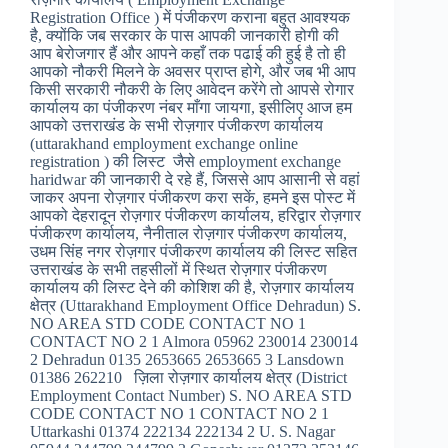
Registration Office ) में पंजीकरण कराना बहुत आवश्यक
है, क्योंकि जब सरकार के पास आपकी जानकारी होगी की
आप बेरोजगार हैं और आपने कहाँ तक पढाई की हुई है तो ही
आपको नौकरी मिलने के अवसर प्राप्त होगे, और जब भी आप
किसी सरकारी नौकरी के लिए आवेदन करेंगे तो आपसे रोगार
कार्यालय का पंजीकरण नंबर माँगा जायगा, इसीलिए आज हम
आपको उत्तराखंड के सभी रोज़गार पंजीकरण कार्यालय
(uttarakhand employment exchange online
registration ) की लिस्ट जैसे employment exchange
haridwar की जानकारी दे रहे हैं, जिससे आप आसानी से वहां
जाकर अपना रोज़गार पंजीकरण करा सकें, हमने इस पोस्ट में
आपको देहरादून रोज़गार पंजीकरण कार्यालय, हरिद्वार रोज़गार
पंजीकरण कार्यालय, नैनीताल रोज़गार पंजीकरण कार्यालय,
उधम सिंह नगर रोज़गार पंजीकरण कार्यालय की लिस्ट सहित
उत्तराखंड के सभी तहसीलों में स्थित रोज़गार पंजीकरण
कार्यालय की लिस्ट देने की कोशिश की है, रोज़गार कार्यालय
क्षेत्र (Uttarakhand Employment Office Dehradun) S.
NO AREA STD CODE CONTACT NO 1
CONTACT NO 2 1 Almora 05962 230014 230014
2 Dehradun 0135 2653665 2653665 3 Lansdown
01386 262210 ज़िला रोज़गार कार्यालय क्षेत्र (District
Employment Contact Number) S. NO AREA STD
CODE CONTACT NO 1 CONTACT NO 2 1
Uttarkashi 01374 222134 222134 2 U. S. Nagar