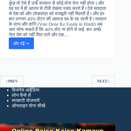
कुछ तो ऐसे हैं उन्हें सरकार से कोई लेना देना नहीं होता l और
वह घर में ही आराम से टीवी देखना पसंद करते हैं l ऐसे मतदाता
से देश को और लोकतंत्र को मजबूती नहीं मिलती है l और हर
बार लगभग 40% वोटर की आवाज़ दब के रह जाती है l मतदान
के लाभ और हानि (Vote Dene Ke Fayde in Hindi) अब
आप सोच सकते हैं कि 40% वोट ना होने से कई बार अच्छे
नेता देश को नहीं मिल पाते और एक…
और पढ़ें
मतदान
के
लाभ
और
हानि
:
Vote
PREV
NEXT
Dene
बिजनेस आईडिया
Ke
लोन कैसे लें
Fayde
सरकारी योजनायें
ऑनलाइन योगा सीखें