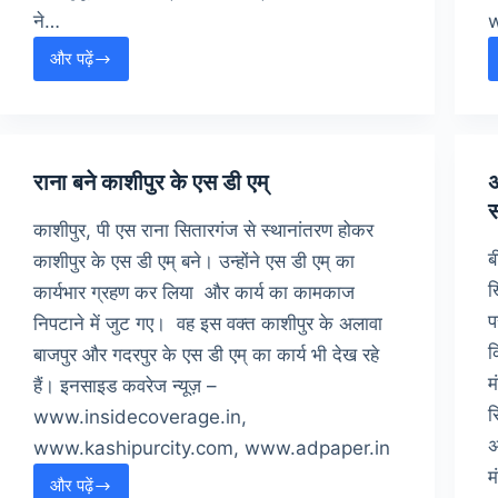
ने…
और पढ़ें
वीर
सावरकर-
पुण्यतिथि
–
26
राना बने काशीपुर के एस डी एम्
अ
फरवरी
काशीपुर, पी एस राना सितारगंज से स्थानांतरण होकर
ब
काशीपुर के एस डी एम् बने। उन्होंने एस डी एम् का
ख
कार्यभार ग्रहण कर लिया और कार्य का कामकाज
प
निपटाने में जुट गए। वह इस वक्त काशीपुर के अलावा
क
बाजपुर और गदरपुर के एस डी एम् का कार्य भी देख रहे
म
हैं। इनसाइड कवरेज न्यूज़ –
स
www.insidecoverage.in,
अ
www.kashipurcity.com, www.adpaper.in
म
और पढ़ें
राना