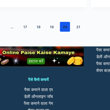
:
अभिमन्यु
ग
चौधरी
-स्ट्रगलिंग
और
…
17
18
19
20
21
कम्पीटशन
दोनो
ही
पैसा कमा
लाइफ
के
डेली ऑन
हिस्से
पैसा कमा
है।
शेयर बाज़
पैसे कैसे कमायें
पैसा कमाने वाला एप
डेली ऑनलाइन जॉब
पैसा कमाने वाला गेम