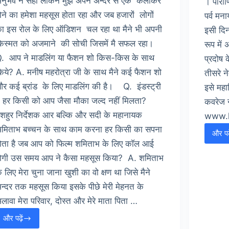
नुभव न सही लेकिन मुझे अपने अन्दर से एक कलाकर
। पौराण
ोने का हमेशा महसूस होता रहा और जब हजारों लोगों
पर्व मना
ा इस रोल के लिए ऑडिशन चल रहा था मैने भी अपनी
इसी दिन
िस्मत को अजमाने की सोची जिसमें मै सफल रहा।
रूप में
. आप ने माडलिंग या फैशन शो किस-किस के साथ
प्रदोष 
िये? A. मनीष महरोत्रा जी के साथ मैने कई फैशन शो
तीसरे न
र कई ब्रांड के लिए माडलिंग की है। Q. इंडस्ट्री
इसे मह
ें हर किसी को आप जैसा मौका जल्द नहीं मिलता?
कवरेज 
शहुर निर्देशक आर बल्कि और सदी के महानायक
www.k
मिताभ बच्चन के साथ काम करना हर किसी का सपना
और पढ़
ोता है जब आप को फिल्म शमिताभ के लिए काॅल आई
ोगी उस समय आप ने कैसा महसूस किया? A. शमिताभ
े लिए मेरा चुना जाना खुशी का वो क्षण था जिसे मैने
न्दर तक महसूस किया इसके पीछे मेरी मेहनत के
लावा मेरा परिवार, दोस्त और मेरे माता पिता …
और पढ़ें
साक्षात्कार
भ