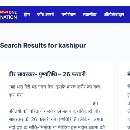
Skip
to
होम
जॉब अलर्ट
मनोरंजन
तकनीक
ऑटोमोबाइल
content
Search Results for kashipur
वीर सावरकर- पुण्यतिथि – 26 फरवरी
म
“यह धरा मेरी यह गगन मेरा, इसके वास्ते शरीर का कण-
क
कण मेरा”
ल
इन
उ
पंक्तियों को चरितार्थ करने वाले महान क्रांतिकारी वीर
ल
सावरकर की 26 फरवरी को पुण्यतिथि है।लेकिन लगता
ह
नहीं देश के नीति-निर्माता या मीडिया इस महान आत्मा को
क