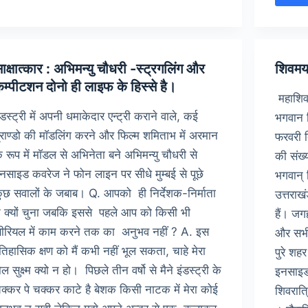
ब
स
ाक्षात्कार : अभिमन्यु चौधरी -स्ट्रगलिंग और
शिवमय
म्पीटशन दोनो ही लाइफ के हिस्से है।
महाशिवर
ंडस्ट्री में अपनी धमाकेदार एन्ट्री कराने वाले, कई
भगवान श
्राण्डो की माॅडलिंग करने और फिल्म शमिताभ में अरमान
फरवरी 
े रूप में माॅडल से अभिनेता बने अभिमन्यु चौधरी से
की संख्
नसाइड कवरेज ने फोन लाइन पर सीधे मुम्बई से पूछे
भगवान् 
ुछ सवालों के जबाब। Q. आपको ही निर्देशक-निर्माता
उत्तराख
े क्यों चुना जबकि इससे पहले आप को किसी भी
हैं। ज
ीरियल में काम करने तक का अनुभव नहीं ? A. इस
और सभी म
तिहासिक क्षण को मैं कभी नहीं भूल सकता, चाहे मेरा
पुरे शहर
ोल सुक्ष्म क्यो न हो। पिछले तीन वर्षो से मैने इंडस्ट्री के
इनसाइड
क्कर पे चक्कर काटे है बेशक किसी नाटक में मेरा कोई
शिवरात्