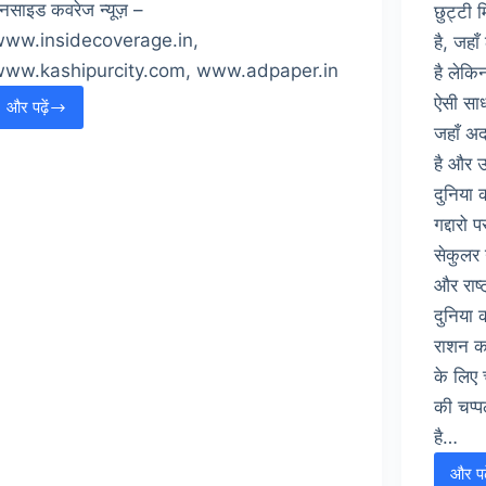
नसाइड कवरेज न्यूज़ –
छुट्टी 
ww.insidecoverage.in,
है, जहा
www.kashipurcity.com, www.adpaper.in
है लेकि
ऐसी साध
और पढ़ें
अन्ना
जहाँ अ
आंदोलन
है और उ
को
दुनिया 
मिला
दिल्ली
गद्दारो
के
सेकुलर 
मुख्यमंत्री
और राष्ट
का
दुनिया क
साथ
राशन का
के लिए
की चप्प
है…
और पढ़