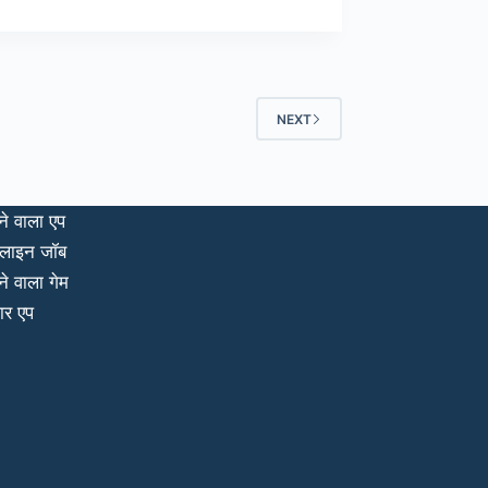
की
ूँज
NEXT
ने वाला एप
लाइन जॉब
ने वाला गेम
ार एप