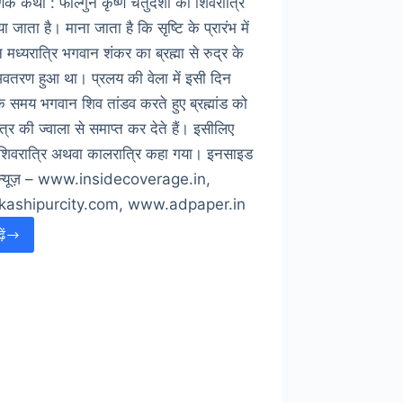
िक कथा : फाल्गुन कृष्ण चतुर्दशी को शिवरात्रि
या जाता है। माना जाता है कि सृष्टि के प्रारंभ में
 मध्यरात्रि भगवान शंकर का ब्रह्मा से रुद्र के
 अवतरण हुआ था। प्रलय की वेला में इसी दिन
के समय भगवान शिव तांडव करते हुए ब्रह्मांड को
ेत्र की ज्वाला से समाप्त कर देते हैं। इसीलिए
ाशिवरात्रि अथवा कालरात्रि कहा गया। इनसाइड
न्यूज़ – www.insidecoverage.in,
ashipurcity.com, www.adpaper.in
ें
शिवमय
हुआ
शहर
–
बम
–
बम
ोले