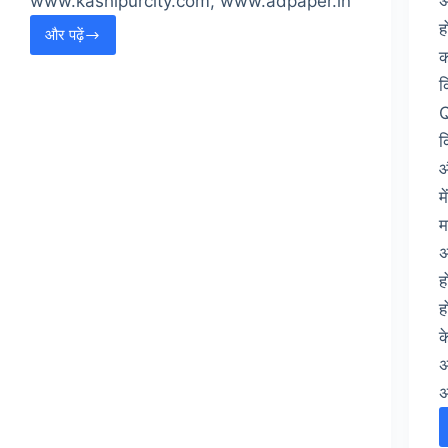
www.kashipurcity.com, www.adpaper.in
अ
ह
और पढ़ें
प्रधानमंत्री
क
मोदी
क
का
Q
चर्चित
क
सूट
4.31
औ
करोड़
म
में
म
बिका
अ
ह
ह
क
अ
अ