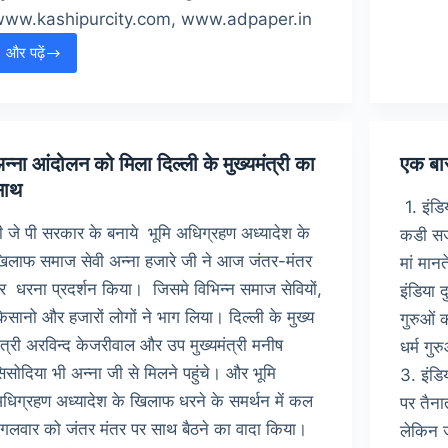
www.kashipurcity.com, www.adpaper.in
य
और पढ़ें
मोदी
सरकार
–
अमीरों
की
न्ना आंदोलन को मिला दिल्ली के मुख्यमंत्री का
एक बार
या
साथ
1. इंडि
गरीबों
की
ी जे पी सरकार के बनाये भूमि अधिग्रहण अध्यादेश के
कडी सजा
?
िलाफ समाज सेवी अन्ना हजारे जी ने आज जंतर-मंतर
मां मानत
र धरना प्रदर्शन किया। जिसमे विभिन्न समाज सेवियों,
इंडिया द
िसानो और हजारों लोगों ने भाग लिया। दिल्ली के मुख्य
गुरुओं 
ंत्री अरविन्द केजरीवाल और उप मुख्यमंत्री मनीष
धर्म गु
िसोदिया भी अन्ना जी से मिलने पहुंचे। और भूमि
3. इंडि
धिग्रहण अध्यादेश के खिलाफ धरने के समर्थन में कल
पर तैन
ंगलवार को जंतर मंतर पर साथ बैठने का वादा किया।
लेकिन ज