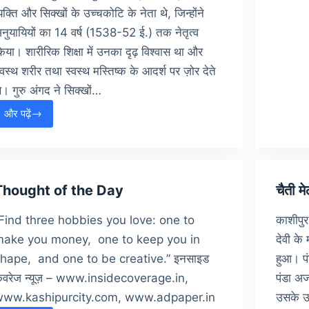
्यक्ति और सिक्खों के उच्चकोटि के नेता थे, जिन्होंने
नुयायियों का 14 वर्ष (1538-52 ई.) तक नेतृत्व
श
िया। शारीरिक शिक्षा में उनका दृढ़ विश्वास था और
्वस्थ शरीर तथा स्वस्थ मस्तिष्क के आदर्श पर ज़ोर देते
े। गुरु अंगद ने सिक्खों…
और पढ़ें
गुरु
अंगद
देव
जयंती
की
Thought of the Day
चैती म
हार्दिक
Find three hobbies you love: one to
काशीपुर,
बधाई
ake you money, one to keep you in
देवी के
hape, and one to be creative.” इनसाइड
हुआ। पं
वरेज न्यूज़ – www.insidecoverage.in,
पंडा अज
www.kashipurcity.com, www.adpaper.in
उसके उप