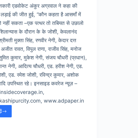
नकारी एडवोकेट अंकुर अग्रवाल ने कहा की
्थ लड़ाई की जीत हुई, “कौन कहता है आसमाँ में
हो नहीं सकता –एक पत्थर तो तबियत से उछालो
 शिलान्यास के दौरान के के जोशी, केवलानंद
श्रीमती मुक्ता सिंह, रणवीर नेगी, केदार दत्त
, अजीत रावत, विपुल राणा, राजीव सिंह, मनोज
सुमित कुमार, मुकेश नेगी, संजय चौधरी (प्रधान),
ान्त नेगी, आदित्य चौधरी, एड. हरीश नेगी, एड.
शी, एड. रमेश जोशी, रविन्द्र कुमार, अशोक
आदि उपस्थित रहे। इनसाइड कवरेज न्यूज़ –
nsidecoverage.in,
ashipurcity.com, www.adpaper.in
ें
ुंडेश्वरी
–
ढकिया
न०-1