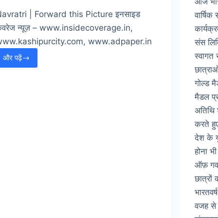
आज भारत
avratri | Forward this Picture इनसाइड
वार्षिक
वरेज न्यूज़ – www.insidecoverage.in,
कार्यक्
www.kashipurcity.com, www.adpaper.in
संस लिम
स्वागत 
और पढ़ें
नवरात्रों
छात्राओ
और
गोल्ड म
हिन्दू
मैडल प्
नव
वर्ष
अतिथि श
की
करते हु
हार्दिक
देश के 
शुभ
होना भी
कामनाये
ऑफ़ गवर्
छात्रों 
भारतवर्
वजह से 