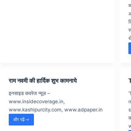
व
अ
क
स
थ
राम नवमी की हार्दिक शुभ कामनाये
इनसाइड कवरेज न्यूज़ –
“
www.insidecoverage.in,
m
www.kashipurcity.com, www.adpaper.in
s
क
और पढ़ें
राम
नवमी