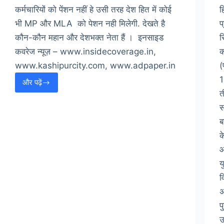
कर्मचारियों को पेंशन नहीं हे उसी तरह देश हित में कोई
ह
भी MP और MLA को पेशन नही मिलेगी. देखते है
प
कौन-कौन महान और देशभक्त नेता हैं । इनसाइड
स
कवरेज न्यूज़ – www.insidecoverage.in,
क
www.kashipurcity.com, www.adpaper.in
(
1
और पढ़ें
नो
त
पॉलिटिक्स–
स
ओनली
ब
अपील
क
आ
य
व
अ
प
उ