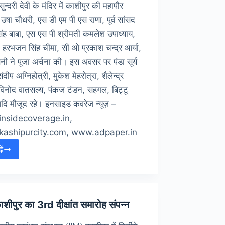
सुन्दरी देवी के मंदिर में काशीपुर की महापौर
 उषा चौधरी, एस डी एम पी एस राणा, पूर्व सांसद
िंह बाबा, एस एस पी श्रीमती कमलेश उपाध्याय,
हरभजन सिंह चीमा, सी ओ प्रकाश चन्द्र आर्या,
नी ने पूजा अर्चना की। इस अवसर पर पंडा सूर्य
ंदीप अग्निहोत्री, मुकेश मेहरोत्रा, शैलेन्द्र
 विनोद वातसल्य, पंकज टंडन, सहगल, बिट्टू
दि मौजूद रहे। इनसाइड कवरेज न्यूज़ –
nsidecoverage.in,
ashipurcity.com, www.adpaper.in
ें
ैती
ेले
का
ुभारम्भ
शीपुर का 3rd दीक्षांत समारोह संपन्न