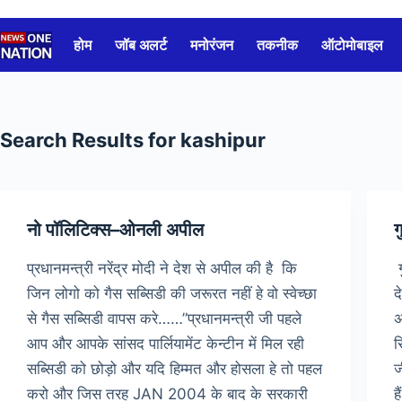
Skip
to
होम
जॉब अलर्ट
मनोरंजन
तकनीक
ऑटोमोबाइल
content
Search Results for kashipur
नो पॉलिटिक्स–ओनली अपील
ग
प्रधानमन्त्री नरेंद्र मोदी ने देश से अपील की है कि
ग
जिन लोगो को गैस सब्सिडी की जरूरत नहीं हे वो स्वेच्छा
द
से गैस सब्सिडी वापस करे……”प्रधानमन्त्री जी पहले
अ
आप और आपके सांसद पार्लियामेंट केन्टीन में मिल रही
स
सब्सिडी को छोड़ो और यदि हिम्मत और होसला हे तो पहल
ज
करो और जिस तरह JAN 2004 के बाद के सरकारी
ह