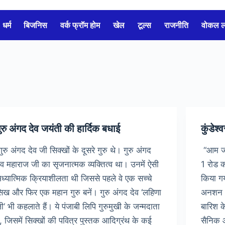
धर्म
बिजनिस
वर्क फ्रॉम होम
खेल
टूल्स
राजनीति
वोकल 
ुरु अंगद देव जयंती की हार्दिक बधाई
कुंडेश
ुरु अंगद देव जी सिक्खों के दूसरे गुरु थे। गुरु अंगद
“आम जन
ेव महाराज जी का सृजनात्मक व्यक्तित्व था। उनमें ऐसी
1 रोड क
ध्यात्मिक क्रियाशीलता थी जिससे पहले वे एक सच्चे
किया ग
िख और फिर एक महान गुरु बनें। गुरु अंगद देव ‘लहिणा
अनशन आ
ी‘ भी कहलाते हैं। ये पंजाबी लिपि गुरुमुखी के जन्मदाता
बारिश क
ैं, जिसमें सिक्खों की पवित्र पुस्तक आदिग्रंथ के कई
सैनिक 