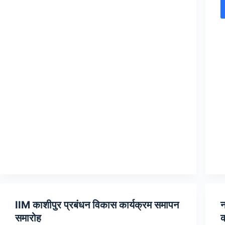
की
हार्दिक
शुभ
कामनाये
IIM काशीपुर प्रबंधन विकास कार्यक्रम समापन
न
समारोह
क