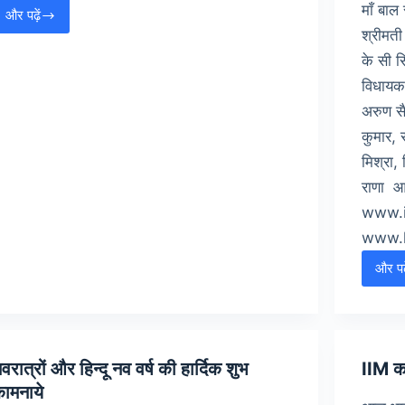
माँ बाल 
और पढ़ें
Thought
श्रीमती
of
के सी स
the
विधायक 
Day
अरुण सै
कुमार, स
मिश्रा,
राणा आ
www.i
www.k
और पढ़
च
म
श
वरात्रों और हिन्दू नव वर्ष की हार्दिक शुभ
IIM का
ामनाये