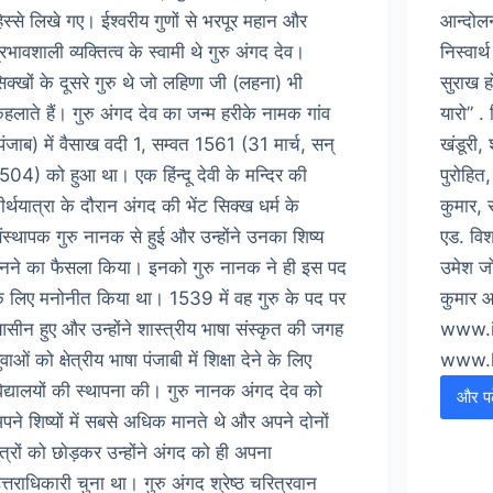
िस्से लिखे गए। ईश्वरीय गुणों से भरपूर महान और
आन्दोल
्रभावशाली व्यक्तित्व के स्वामी थे गुरु अंगद देव।
निस्वार
िक्खों के दूसरे गुरु थे जो लहिणा जी (लहना) भी
सुराख 
हलाते हैं। गुरु अंगद देव का जन्म हरीके नामक गांव
यारो” .
पंजाब) में वैसाख वदी 1, सम्वत 1561 (31 मार्च, सन्
खंडूरी, 
504) को हुआ था। एक हिंन्दू देवी के मन्दिर की
पुरोहित
ीर्थयात्रा के दौरान अंगद की भेंट सिक्ख धर्म के
कुमार, 
ंस्थापक गुरु नानक से हुई और उन्होंने उनका शिष्य
एड. विश
नने का फैसला किया। इनको गुरु नानक ने ही इस पद
उमेश जो
े लिए मनोनीत किया था। 1539 में वह गुरु के पद पर
कुमार 
सीन हुए और उन्होंने शास्त्रीय भाषा संस्कृत की जगह
www.i
ुवाओं को क्षेत्रीय भाषा पंजाबी में शिक्षा देने के लिए
www.k
िद्यालयों की स्थापना की। गुरु नानक अंगद देव को
और पढ़
क
पने शिष्यों में सबसे अधिक मानते थे और अपने दोनों
ुत्रों को छोड़कर उन्होंने अंगद को ही अपना
त्तराधिकारी चुना था। गुरु अंगद श्रेष्ठ चरित्रवान