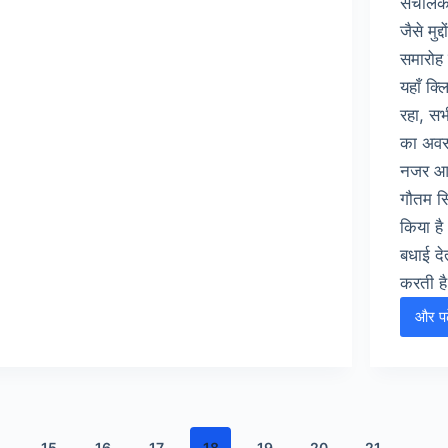
संचालक
जैसे मुद
समारोह
यहाँ क्
रहा, सभ
का अवसर
नजर आये
गौतम सि
किया ह
बधाई द
करती ह
और पढ़
क
द
…
15
16
17
18
19
20
21