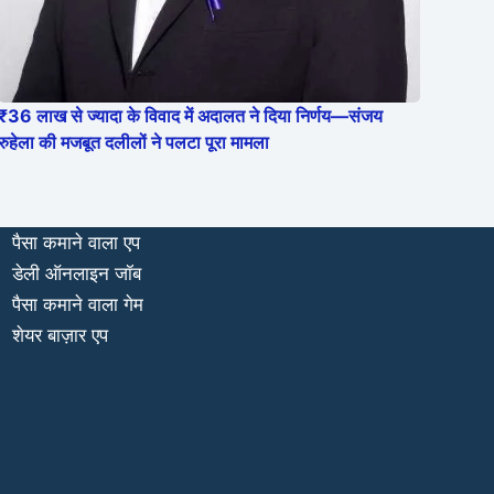
₹36 लाख से ज्यादा के विवाद में अदालत ने दिया निर्णय—संजय
रुहेला की मजबूत दलीलों ने पलटा पूरा मामला
पैसा कमाने वाला एप
डेली ऑनलाइन जॉब
पैसा कमाने वाला गेम
शेयर बाज़ार एप