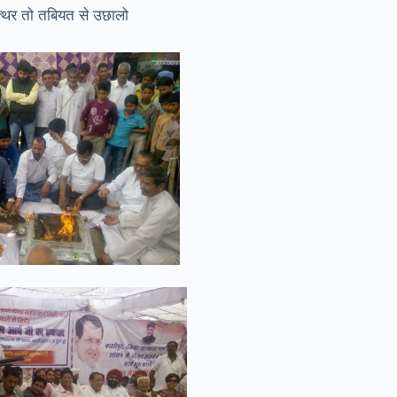
त्थर तो तबियत से उछालो