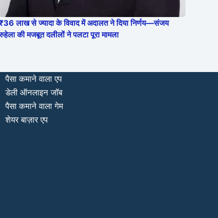
₹36 लाख से ज्यादा के विवाद में अदालत ने दिया निर्णय—संजय
रुहेला की मजबूत दलीलों ने पलटा पूरा मामला
पैसा कमाने वाला एप
डेली ऑनलाइन जॉब
पैसा कमाने वाला गेम
शेयर बाज़ार एप