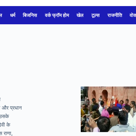
ल
धर्म
बिजनिस
वर्क फ्रॉम होम
खेल
टूल्स
राजनीति
वो
ा
ी और प्रधान
 उसके
ेवी के
स राणा,