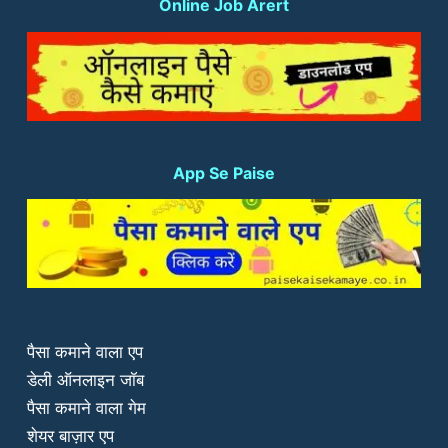
Online Job Arert
App Se Paise
पैसा कमाने वाला एप
डेली ऑनलाइन जॉब
पैसा कमाने वाला गेम
शेयर बाज़ार एप