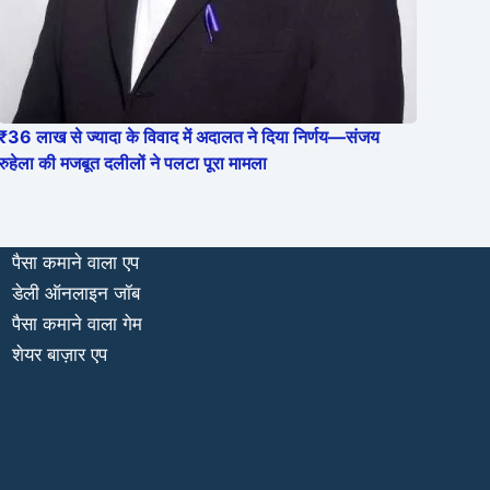
₹36 लाख से ज्यादा के विवाद में अदालत ने दिया निर्णय—संजय
रुहेला की मजबूत दलीलों ने पलटा पूरा मामला
पैसा कमाने वाला एप
डेली ऑनलाइन जॉब
पैसा कमाने वाला गेम
शेयर बाज़ार एप