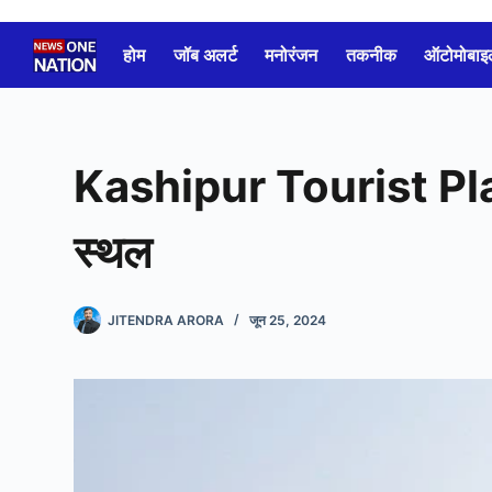
Skip
to
होम
जॉब अलर्ट
मनोरंजन
तकनीक
ऑटोमोबाइ
content
Kashipur Tourist Place
स्थल
JITENDRA ARORA
जून 25, 2024