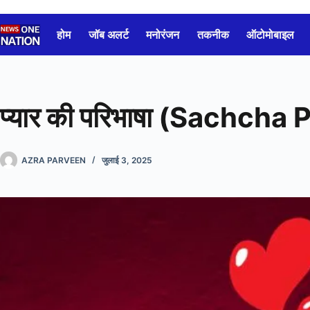
Skip
to
होम
जॉब अलर्ट
मनोरंजन
तकनीक
ऑटोमोबाइल
content
प्यार की परिभाषा (Sachcha
AZRA PARVEEN
जुलाई 3, 2025