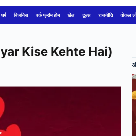
धर्म
बिजनिस
वर्क फ्रॉम होम
खेल
टूल्स
राजनीति
वोकल 
 Pyar Kise Kehte Hai)
ऑ