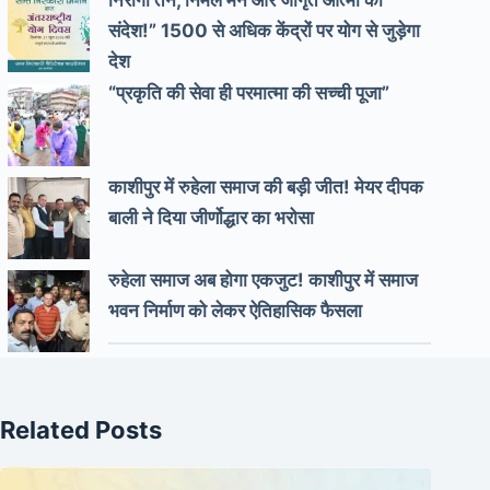
निरोगी तन, निर्मल मन और जागृत आत्मा का
संदेश!” 1500 से अधिक केंद्रों पर योग से जुड़ेगा
देश
“प्रकृति की सेवा ही परमात्मा की सच्ची पूजा”
काशीपुर में रुहेला समाज की बड़ी जीत! मेयर दीपक
बाली ने दिया जीर्णोद्धार का भरोसा
रुहेला समाज अब होगा एकजुट! काशीपुर में समाज
भवन निर्माण को लेकर ऐतिहासिक फैसला
Related Posts