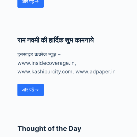
और पढ़ें
कुंडेश्वरी
–
ढकिया
न०-1
रोड
राम नवमी की हार्दिक शुभ कामनाये
का
शिलान्यास
इनसाइड कवरेज न्यूज़ –
www.insidecoverage.in,
www.kashipurcity.com, www.adpaper.in
और पढ़ें
राम
नवमी
की
हार्दिक
शुभ
Thought of the Day
कामनाये