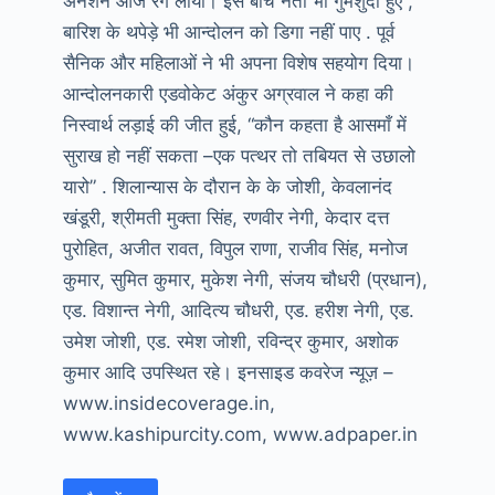
अनशन आज रंग लाया। इस बीच नेता भी गुमशुदा हुए ,
बारिश के थपेड़े भी आन्दोलन को डिगा नहीं पाए . पूर्व
सैनिक और महिलाओं ने भी अपना विशेष सहयोग दिया।
आन्दोलनकारी एडवोकेट अंकुर अग्रवाल ने कहा की
निस्वार्थ लड़ाई की जीत हुई, “कौन कहता है आसमाँ में
सुराख हो नहीं सकता –एक पत्थर तो तबियत से उछालो
यारो” . शिलान्यास के दौरान के के जोशी, केवलानंद
खंडूरी, श्रीमती मुक्ता सिंह, रणवीर नेगी, केदार दत्त
पुरोहित, अजीत रावत, विपुल राणा, राजीव सिंह, मनोज
कुमार, सुमित कुमार, मुकेश नेगी, संजय चौधरी (प्रधान),
एड. विशान्त नेगी, आदित्य चौधरी, एड. हरीश नेगी, एड.
उमेश जोशी, एड. रमेश जोशी, रविन्द्र कुमार, अशोक
कुमार आदि उपस्थित रहे। इनसाइड कवरेज न्यूज़ –
www.insidecoverage.in,
www.kashipurcity.com, www.adpaper.in