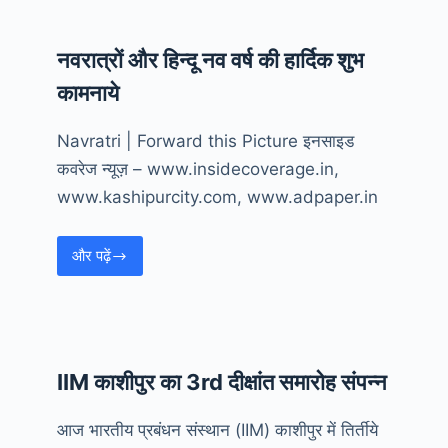
विकास
कार्यक्रम
नवरात्रों और हिन्दू नव वर्ष की हार्दिक शुभ
समापन
समारोह
कामनाये
Navratri | Forward this Picture इनसाइड
कवरेज न्यूज़ – www.insidecoverage.in,
www.kashipurcity.com, www.adpaper.in
और पढ़ें
नवरात्रों
और
हिन्दू
नव
वर्ष
IIM काशीपुर का 3rd दीक्षांत समारोह संपन्न
की
हार्दिक
आज भारतीय प्रबंधन संस्थान (IIM) काशीपुर में तिर्तीये
शुभ