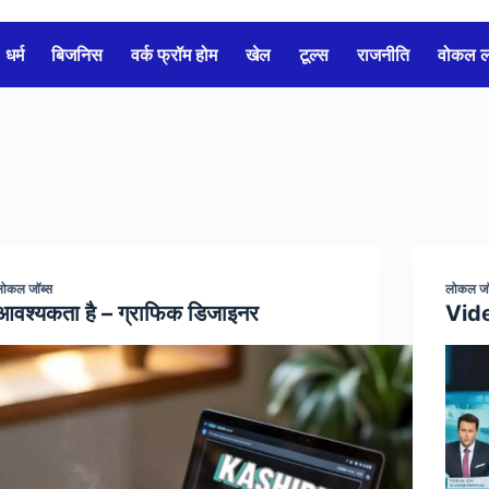
धर्म
बिजनिस
वर्क फ्रॉम होम
खेल
टूल्स
राजनीति
वोकल 
लोकल जॉब्स
लोकल जॉ
आवश्यकता है – ग्राफिक डिजाइनर
Vid