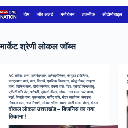
Skip
to
होम
जॉब अलर्ट
मनोरंजन
तकनीक
ऑटोमोबाइल
content
मार्केट श्रेणी
लोकल जॉब्स
AC सर्विस
,
अन्य
,
इलेक्ट्रिकल
,
इलेक्ट्रॉनिक्स
,
कंप्यूटर इंजिनियर
,
कंस्ट्रक्शन वाले
,
कार
,
किताबें
,
ग्राफिक डिजाइनर
,
घरेलु नौकर
,
टाइल्स
वाला
,
टिफिन वाला
,
टीवी मकेनिक
,
टैक्सी वाले
,
पेंटर
,
प्रॉपर्टी किराए हेतु
,
प्रॉपर्टी फॉर सेल
,
प्रोपर्टी
,
प्रोपर्टी डीलर
,
प्लंबर - नल वाला
,
फल वाला
,
बढ़ई
,
बिजली वाला
,
बुक बाइंडर
,
मार्केट शॉप
,
मोटर साइकिल
,
मोबाइल
,
मोबाइल वाला
,
राज मिस्त्री
,
लोकल जॉब्स
,
वाहन
,
सब्जी वाला
,
सेवाएं
,
होटल
वोकल लोकल उत्तराखंड – बिजनिस का नया
ठिकाना !