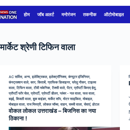
Skip
to
होम
जॉब अलर्ट
मनोरंजन
तकनीक
ऑटोमोबाइल
content
मार्केट श्रेणी
टिफिन वाला
AC सर्विस
,
अन्य
,
इलेक्ट्रिकल
,
इलेक्ट्रॉनिक्स
,
कंप्यूटर इंजिनियर
,
कंस्ट्रक्शन वाले
,
कार
,
किताबें
,
ग्राफिक डिजाइनर
,
घरेलु नौकर
,
टाइल्स
वाला
,
टिफिन वाला
,
टीवी मकेनिक
,
टैक्सी वाले
,
पेंटर
,
प्रॉपर्टी किराए हेतु
,
प्रॉपर्टी फॉर सेल
,
प्रोपर्टी
,
प्रोपर्टी डीलर
,
प्लंबर - नल वाला
,
फल वाला
,
बढ़ई
,
बिजली वाला
,
बुक बाइंडर
,
मार्केट शॉप
,
मोटर साइकिल
,
मोबाइल
,
मोबाइल वाला
,
राज मिस्त्री
,
लोकल जॉब्स
,
वाहन
,
सब्जी वाला
,
सेवाएं
,
होटल
वोकल लोकल उत्तराखंड – बिजनिस का नया
ठिकाना !