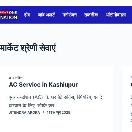
Skip
to
होम
जॉब अलर्ट
मनोरंजन
तकनीक
ऑटोमोबाइल
content
मार्केट श्रेणी
सेवाएं
AC सर्विस
श
AC Service in Kashiupur
एयर कंडीशन (AC) कि घर बैठे सर्विस, रिपेयरिंग, आदि
करवाने के लिए संपर्क करें .
JITENDRA ARORA
11TH जून 2025