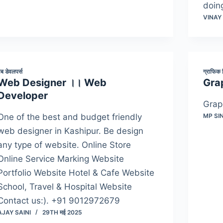
doin
VINAY
ेब डेवलपर्स
ग्राफिक
Web Designer ।। Web
Gra
Developer
Grap
One of the best and budget friendly
MP SI
web designer in Kashipur. Be design
any type of website. Online Store
Online Service Marking Website
Portfolio Website Hotel & Cafe Website
School, Travel & Hospital Website
Contact us:). +91 9012972679
AJAY SAINI
29TH मई 2025