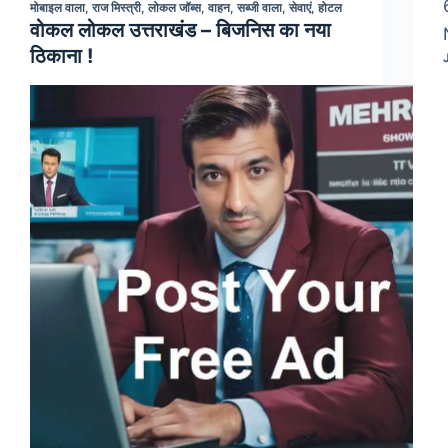
मोबाइल वाला
,
राज मिस्त्री
,
लोकल जॉब्स
,
वाहन
,
सब्जी वाला
,
सेवाएं
,
होटल
वोकल लोकल उत्तराखंड – बिजनिस का नया
ठिकाना !