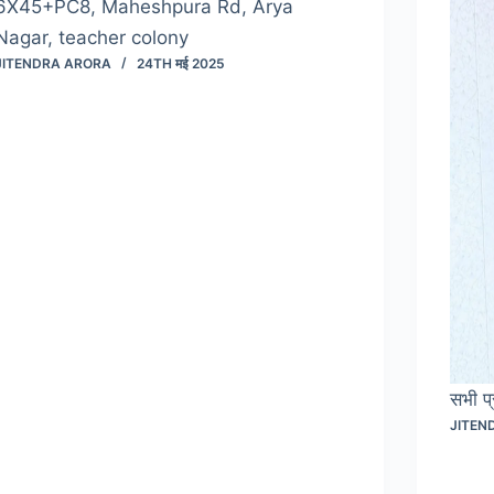
6X45+PC8, Maheshpura Rd, Arya
Nagar, teacher colony
JITENDRA ARORA
24TH मई 2025
सभी प्
JITEN