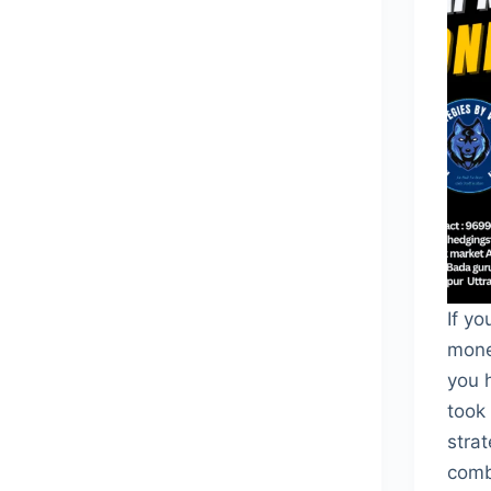
If yo
mone
you 
took
strat
comb