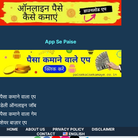
App Se Paise
पैसा कमाने वाला एप
डेली ऑनलाइन जॉब
पैसा कमाने वाला गेम
शेयर बाज़ार एप
HOME
ABOUT US
PRIVACY POLICY
DISCLAIMER
CONTACT
ENGLISH