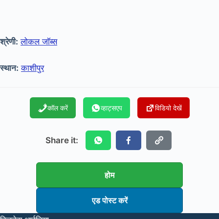
श्रेणी:
लोकल जॉब्स
स्थान:
काशीपुर
कॉल करें
व्हाट्सएप
विडियो देखें
Share it:
होम
एड पोस्ट करें