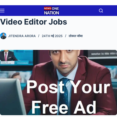
Skip
to
content
Video Editor Jobs
होम
No
जॉब
JITENDRA ARORA
24TH मई 2025
लोकल जॉब्स
results
अलर्ट
मनोरंजन
तकनीक
ऑटोमोबाइल
धर्म
बिजनिस
वर्क
फ्रॉम
होम