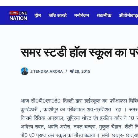
Skip
to
होम
जॉब अलर्ट
मनोरंजन
तकनीक
ऑटोमोबाइ
content
समर स्टडी हाॅल स्कूल का 
JITENDRA ARORA
मई 28, 2015
आज सी0बी0एस0ई0 दिल्ली द्वारा हाईस्कूल का परीक्षाफल घिषित
कुण्डेश्वरी , काशीपुर का परीक्षाफल शत-प्रतिशत रहा । समर स्ट
जिसमे रितिक अग्रवाल, सुप्रिया थोरट एंव हरलिन कौर ने 1
अदित्य रावत, अवनि अरोरा, नवल चन्द्रा, मुकुल चैहान, शैली निम
पी0 ए0 प्राप्त कर स्कूल का गोैरव बढाया । सभी छात्र- छात्राओ 