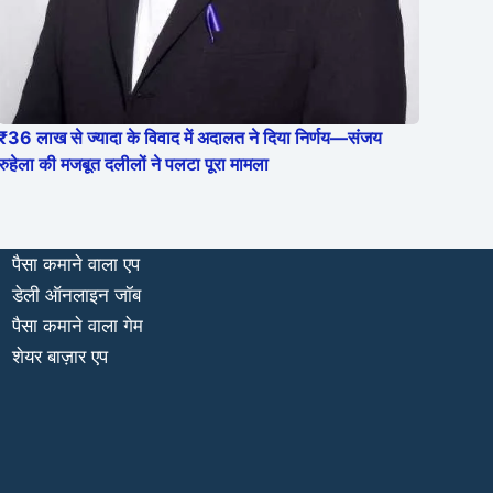
₹36 लाख से ज्यादा के विवाद में अदालत ने दिया निर्णय—संजय
रुहेला की मजबूत दलीलों ने पलटा पूरा मामला
पैसा कमाने वाला एप
डेली ऑनलाइन जॉब
पैसा कमाने वाला गेम
शेयर बाज़ार एप