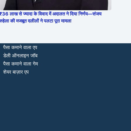
₹36 लाख से ज्यादा के विवाद में अदालत ने दिया निर्णय—संजय
रुहेला की मजबूत दलीलों ने पलटा पूरा मामला
पैसा कमाने वाला एप
डेली ऑनलाइन जॉब
पैसा कमाने वाला गेम
शेयर बाज़ार एप