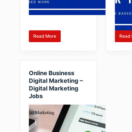
Read More
Read
How
to
Earn
Money
from
Online Business
Website
Digital Marketing –
Job
Digital Marketing
:
Jobs