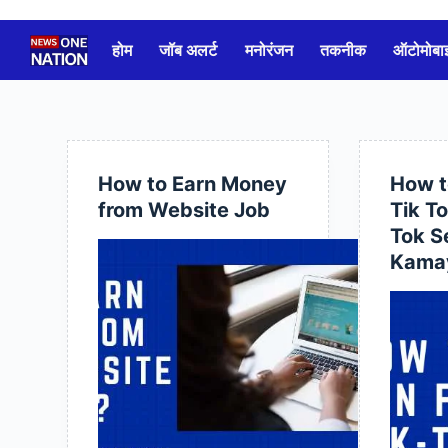
Skip
to
होम
जॉब अलर्ट
मनोरंजन
तकनीक
ऑटोमोबा
content
How to Earn Money
How t
from Website Job
Tik To
Tok S
Kama