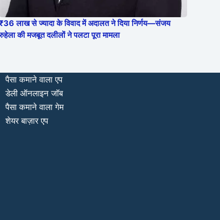
₹36 लाख से ज्यादा के विवाद में अदालत ने दिया निर्णय—संजय
रुहेला की मजबूत दलीलों ने पलटा पूरा मामला
पैसा कमाने वाला एप
डेली ऑनलाइन जॉब
पैसा कमाने वाला गेम
शेयर बाज़ार एप