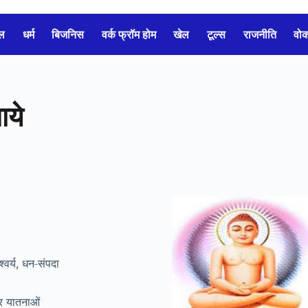
ल
धर्म
बिजनिस
वर्क फ्रॉम होम
खेल
टूल्स
राजनीति
वो
ाये
्वर्य
धन-संपदा
,
र
यातनाओं