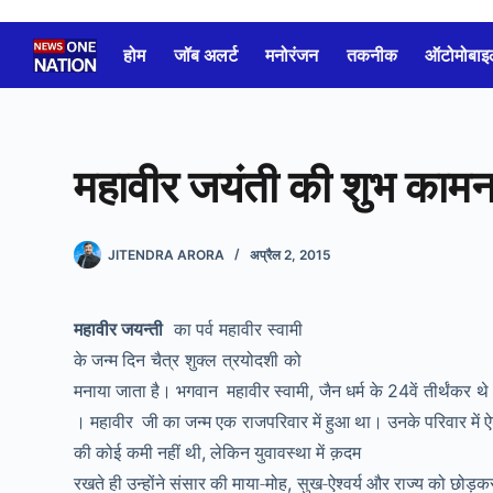
Skip
to
होम
जॉब अलर्ट
मनोरंजन
तकनीक
ऑटोमोबाइ
content
महावीर जयंती की शुभ कामन
JITENDRA ARORA
अप्रैल 2, 2015
महावीर जयन्ती
का पर्व
महावीर
स्वामी
के जन्म दिन
चैत्र
शुक्ल
त्रयोदशी
को
मनाया जाता है। भगवान
महावीर स्वामी
जैन धर्म
के
वें
तीर्थंकर
थे
,
24
। महावीर
जी का जन्म
एक
राजपरिवार में
हुआ
था। उनके परिवार में ऐश
की कोई
कमी नहीं थी
लेकिन
युवावस्था में
क़दम
,
रखते ही उन्होंने संसार की माया-मोह
सुख-ऐश्वर्य और राज्य को छोड़क
,