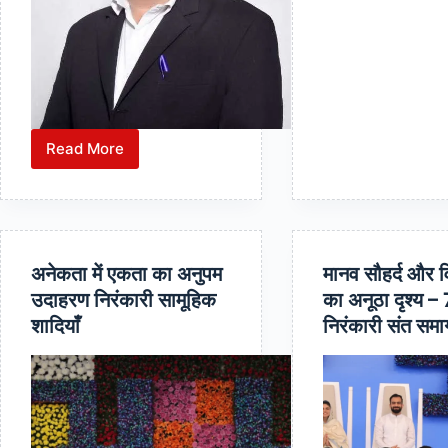
Read More
₹36
लाख
से
ज्यादा
के
अनेकता में एकता का अनुपम
मानव सौहर्द और वि
विवाद
उदाहरण निरंकारी सामूहिक
का अनूठा दृश्य – 
में
शादियाँ
निरंकारी संत सम
अदालत
ने
दिया
निर्णय
—
संजय