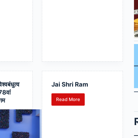
श्वबंधुत्व
Jai Shri Ram
78वां
Read More
ागम
Jai
Shri
Ram