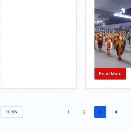
समागम
Read More
आत्ममंथन
की
दिव्य
झलक
बिखेरते
हुए
1
2
3
4
PREV
78वें
वार्षिक