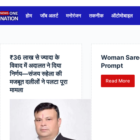
Skip
to
होम
जॉब अलर्ट
मनोरंजन
तकनीक
ऑटोमोबाइल
content
₹36 लाख से ज्यादा के
Woman Sare
विवाद में अदालत ने दिया
Prompt
निर्णय—संजय रुहेला की
Read More
मजबूत दलीलों ने पलटा पूरा
Woman
मामला
Saree
Prompt