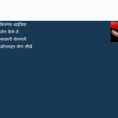
निरंकारी
संत
समागम
का
बिजनेस आईडिया
भव्य
लोन कैसे लें
शुभारम्भ
सरकारी योजनायें
ऑनलाइन योगा सीखें