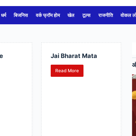
धर्म
बिजनिस
वर्क फ्रॉम होम
खेल
टूल्स
राजनीति
वोकल 
e
Jai Bharat Mata
ऑ
Read More
Jai
Bharat
Mata