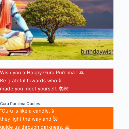
Wish you a Happy Guru Purnima ! 🙏
Be grateful towards who 🕯️
made you meet yourself. 📚🌺
Guru Purnima Quotes
“Guru is like a candle, 🕯️
they light the way and 🌺
guide us through darkness. 🙏