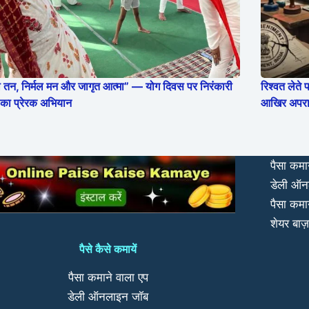
ी तन, निर्मल मन और जागृत आत्मा” — योग दिवस पर निरंकारी
रिश्वत लेते
का प्रेरक अभियान
आखिर अपराधी
पैसा कमा
डेली ऑन
पैसा कमा
शेयर बाज़
पैसे कैसे कमायें
पैसा कमाने वाला एप
डेली ऑनलाइन जॉब