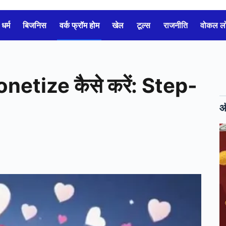
धर्म
बिजनिस
वर्क फ्रॉम होम
खेल
टूल्स
राजनीति
वोकल 
tize कैसे करें: Step-
ऑ