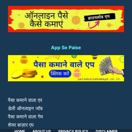
App Se Paise
पैसा कमाने वाला एप
डेली ऑनलाइन जॉब
पैसा कमाने वाला गेम
शेयर बाज़ार एप
HOME
ABOUT US
PRIVACY POLICY
DISCLAIMER