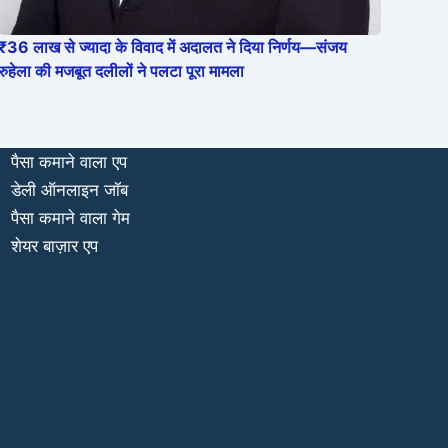
₹36 लाख से ज्यादा के विवाद में अदालत ने दिया निर्णय—संजय
रुहेला की मजबूत दलीलों ने पलटा पूरा मामला
पैसा कमाने वाला एप
डेली ऑनलाइन जॉब
पैसा कमाने वाला गेम
शेयर बाज़ार एप