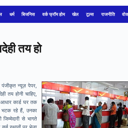
ल
धर्म
बिजनिस
वर्क फ्रॉम होम
खेल
टूल्स
राजनीति
वो
देही तय हो
पंजीकृत न्यूज़ पेपर,
ेही तय होनी चाहिए,
 आधार कार्ड घर तक
 भटक रहे हैं, उनका
म्मेदारी से भागते
र कई स्थानों पर भेजा