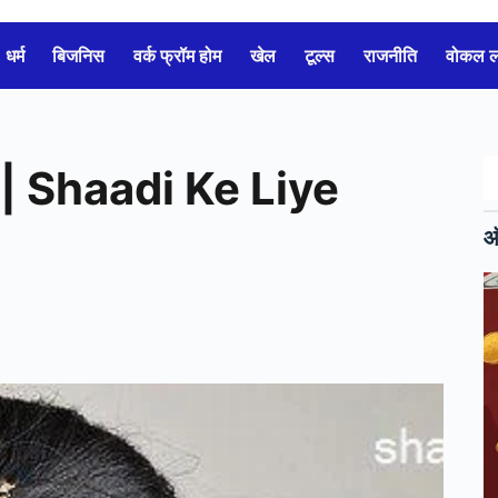
धर्म
बिजनिस
वर्क फ्रॉम होम
खेल
टूल्स
राजनीति
वोकल 
खें | Shaadi Ke Liye
ऑ