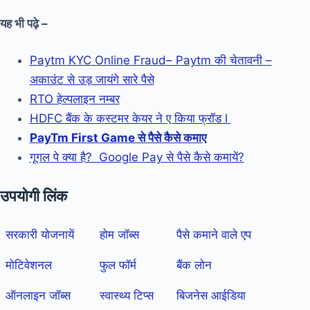
यह भी पढ़े –
Paytm KYC Online Fraud– Paytm की चेतावनी –
अकाउंट से उड़ जायंगे सारे पैसे
RTO हेल्पलाइन नम्बर
HDFC बैंक के कस्टमर केयर ने ए किया फ्रॉड l
PayTm First Game से पैसे कैसे कमाए
गूगल पे क्या है? Google Pay से पैसे कैसे कमायें?
उपयोगी लिंक
सरकारी योजनायें
होम जॉब्स
पैसे कमाने वाले एप
मोटिवेशनल
फुल फॉर्म
बैंक लोन
ऑनलाइन जॉब्स
स्वास्थ्य टिप्स
बिजनेस आईडिया