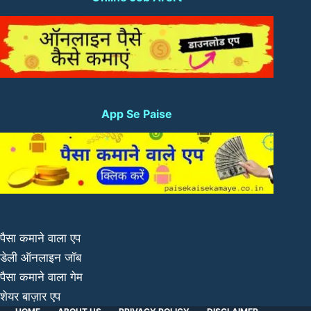
App Se Paise
पैसा कमाने वाला एप
डेली ऑनलाइन जॉब
पैसा कमाने वाला गेम
शेयर बाज़ार एप