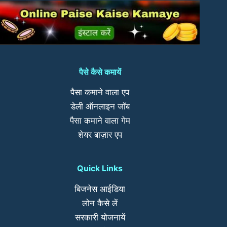
and sunglasses, is 
running intensely.
The lighting should be bright 
पैसे कैसे कमायें
and natural, 
पैसा कमाने वाला एप
डेली ऑनलाइन जॉब
emphasizing the movement and 
पैसा कमाने वाला गेम
power of both the man and the 
शेयर बाज़ार एप
horse, much 
Quick Links
like a dramatic Bollywood 
action movie sequence.
बिजनेस आईडिया
लोन कैसे लें
सरकारी योजनायें