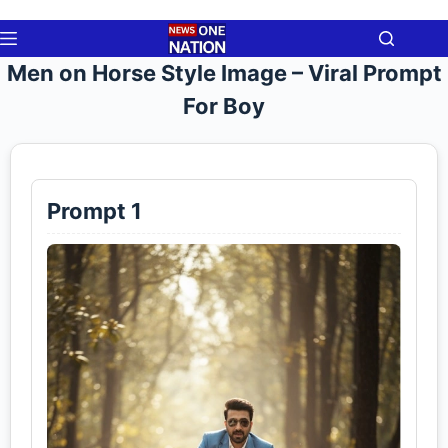
Skip
to
content
Men on Horse Style Image – Viral Prompt
For Boy
Prompt 1