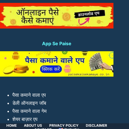
App Se Paise
पैसा कमाने वाला एप
डेली ऑनलाइन जॉब
पैसा कमाने वाला गेम
शेयर बाज़ार एप
HOME
ABOUT US
PRIVACY POLICY
DISCLAIMER