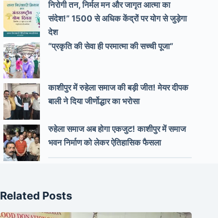
निरोगी तन, निर्मल मन और जागृत आत्मा का
संदेश!” 1500 से अधिक केंद्रों पर योग से जुड़ेगा
देश
“प्रकृति की सेवा ही परमात्मा की सच्ची पूजा”
काशीपुर में रुहेला समाज की बड़ी जीत! मेयर दीपक
बाली ने दिया जीर्णोद्धार का भरोसा
रुहेला समाज अब होगा एकजुट! काशीपुर में समाज
भवन निर्माण को लेकर ऐतिहासिक फैसला
Related Posts